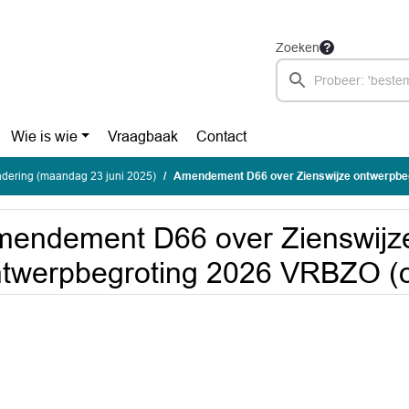
Zoeken
Wie is wie
Vraagbaak
Contact
dering (maandag 23 juni 2025)
Amendement D66 over Zienswijze ontwerpbegroting 202
endement D66 over Zienswijz
twerpbegroting 2026 VRBZO (