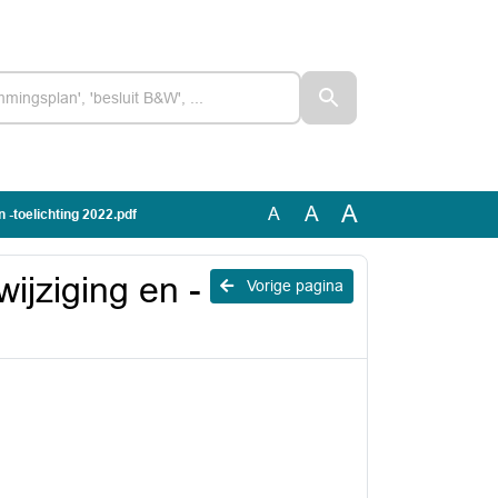
A
A
A
-toelichting 2022.pdf
jziging en -
Vorige pagina