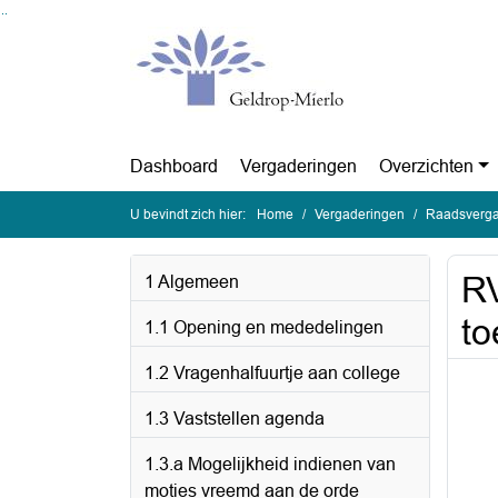
Ga naar de inhoud van deze pagina
Ga naar het zoeken
Ga naar het menu
Dashboard
Vergaderingen
Overzichten
U bevindt zich hier:
Home
Vergaderingen
Raadsvergad
RV
1 Algemeen
to
1.1 Opening en mededelingen
1.2 Vragenhalfuurtje aan college
1.3 Vaststellen agenda
1.3.a Mogelijkheid indienen van
moties vreemd aan de orde