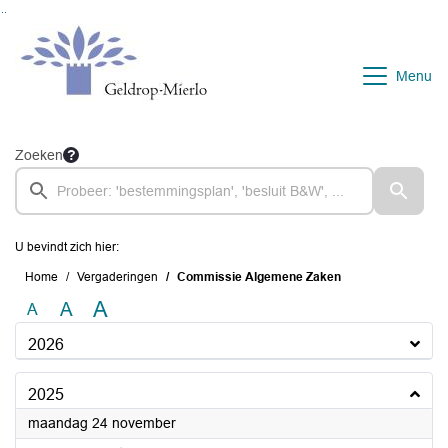
Ga naar de inhoud van deze pagina
Ga naar het zoeken
Ga naar het menu
Menu
Zoeken
U bevindt zich hier:
Home
Vergaderingen
Commissie Algemene Zaken
A
A
A
2026
2025
2025
maandag 24 november